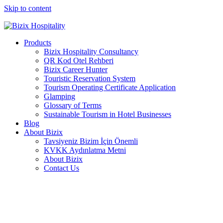
Skip to content
ews from us? Subscribe to our newsletter now! --- Would you lik
Products
Bizix Hospitality Consultancy
QR Kod Otel Rehberi
Bizix Career Hunter
Touristic Reservation System
Tourism Operating Certificate Application
Glamping
Glossary of Terms
Sustainable Tourism in Hotel Businesses
Blog
About Bizix
Tavsiyeniz Bizim İçin Önemli
KVKK Aydınlatma Metni
About Bizix
Contact Us