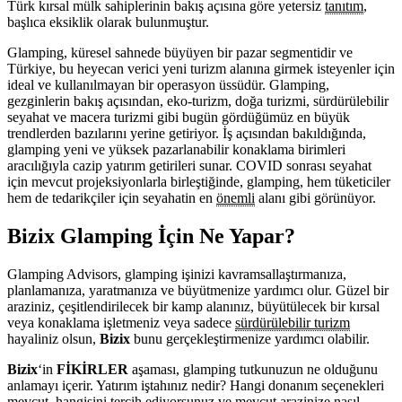
Türk kırsal mülk sahiplerinin bakış açısına göre yetersiz
tanıtım
,
başlıca eksiklik olarak bulunmuştur.
Glamping, küresel sahnede büyüyen bir pazar segmentidir ve
Türkiye, bu heyecan verici yeni turizm alanına girmek isteyenler için
ideal ve kullanılmayan bir operasyon üssüdür. Glamping,
gezginlerin bakış açısından, eko-turizm, doğa turizmi, sürdürülebilir
seyahat ve macera turizmi gibi bugün gördüğümüz en büyük
trendlerden bazılarını yerine getiriyor. İş açısından bakıldığında,
glamping yeni ve yüksek pazarlanabilir konaklama birimleri
aracılığıyla cazip yatırım getirileri sunar. COVID sonrası seyahat
için mevcut projeksiyonlarla birleştiğinde, glamping, hem tüketiciler
hem de tedarikçiler için seyahatin en
önemli
alanı gibi görünüyor.
Bizix Glamping İçin Ne Yapar?
Glamping Advisors, glamping işinizi kavramsallaştırmanıza,
planlamanıza, yaratmanıza ve büyütmenize yardımcı olur. Güzel bir
araziniz, çeşitlendirilecek bir kamp alanınız, büyütülecek bir kırsal
veya konaklama işletmeniz veya sadece
sürdürülebilir turizm
hayaliniz olsun,
Bizix
bunu gerçekleştirmenize yardımcı olabilir.
Bizix
‘in
FİKİRLER
aşaması, glamping tutkunuzun ne olduğunu
anlamayı içerir. Yatırım iştahınız nedir? Hangi donanım seçenekleri
mevcut, hangisini tercih ediyorsunuz ve mevcut arazinize nasıl