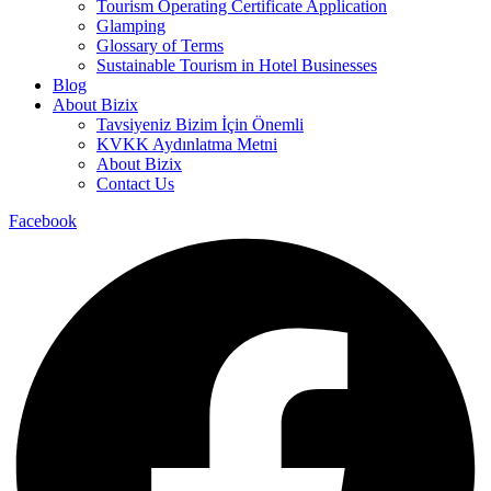
Tourism Operating Certificate Application
Glamping
Glossary of Terms
Sustainable Tourism in Hotel Businesses
Blog
About Bizix
Tavsiyeniz Bizim İçin Önemli
KVKK Aydınlatma Metni
About Bizix
Contact Us
Facebook