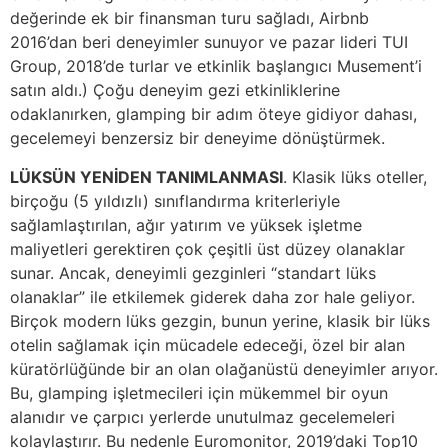
değerinde ek bir finansman turu sağladı, Airbnb
2016’dan beri deneyimler sunuyor ve pazar lideri TUI
Group, 2018’de turlar ve etkinlik başlangıcı Musement’i
satın aldı.) Çoğu deneyim gezi etkinliklerine
odaklanırken, glamping bir adım öteye gidiyor dahası,
gecelemeyi benzersiz bir deneyime dönüştürmek.
LÜKSÜN YENİDEN TANIMLANMASI
. Klasik lüks oteller,
birçoğu (5 yıldızlı) sınıflandırma kriterleriyle
sağlamlaştırılan, ağır yatırım ve yüksek işletme
maliyetleri gerektiren çok çeşitli üst düzey olanaklar
sunar. Ancak, deneyimli gezginleri “standart lüks
olanaklar” ile etkilemek giderek daha zor hale geliyor.
Birçok modern lüks gezgin, bunun yerine, klasik bir lüks
otelin sağlamak için mücadele edeceği, özel bir alan
küratörlüğünde bir an olan olağanüstü deneyimler arıyor.
Bu, glamping işletmecileri için mükemmel bir oyun
alanıdır ve çarpıcı yerlerde unutulmaz gecelemeleri
kolaylaştırır. Bu nedenle Euromonitor, 2019’daki Top10