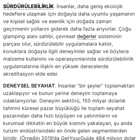
SÜRDÜRÜLEBİLİRLİK
. İnsanlar, daha geniş ekolojik
hedeflere ulaşmak için doğayla daha uyumlu yaşamanın
ve kişisel sağlık ve esenlik için doğada zaman
geçirmenin yollarını giderek daha fazla arıyorlar. Çoğu
glamping alanı sahibi, çevresel
değerler
sisteminin
parçası olur, sürdürülebilir uygulamalara katılır,
konuklara doğayla ilgili deneyimler sağlar ve böylece
malzeme kullanımı ve operasyonlarında sürdürülebilirlik
uygulamalarına ilişkin en yüksek derecelerde
akreditasyon elde eder.
DENEYSEL SEYAHAT
. İnsanlar “bir şeyler” toplamaktan
uzaklaşıyor ve bunun yerine deneyim toplamaya
odaklanıyorlar. Deneyim sektörü, 150 milyar dolarlık
tahmini küresel pazar büyüklüğü ile toplam seyahat
pazarından daha hızlı büyüyen ve yatırımların ve
kurumsal dikkatin en büyük kısmını yakalayan, şu anda
turizm endüstrisindeki en önde gelen segmentlerden
biridir. (Örneğin 2019’da GetYourGuide 484 milyon dolar