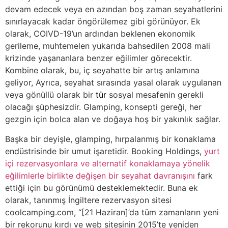
devam edecek veya en azından boş zaman seyahatlerini
sınırlayacak kadar öngörülemez gibi görünüyor. Ek
olarak, COIVD-19’un ardından beklenen ekonomik
gerileme, muhtemelen yukarıda bahsedilen 2008 mali
krizinde yaşananlara benzer eğilimler görecektir.
Kombine olarak, bu, iç seyahatte bir artış anlamına
geliyor, Ayrıca, seyahat sırasında yasal olarak uygulanan
veya gönüllü olarak bir
tür
sosyal mesafenin gerekli
olacağı şüphesizdir. Glamping, konsepti gereği, her
gezgin için bolca alan ve doğaya hoş bir yakınlık sağlar.
Başka bir deyişle, glamping, hırpalanmış bir konaklama
endüstrisinde bir umut işaretidir. Booking Holdings,
yurt
içi rezervasyonlara ve alternatif konaklamaya yönelik
eğilimlerle birlikte değişen bir seyahat davranışını
fark
ettiği için bu görünümü desteklemektedir. Buna ek
olarak, tanınmış İngiltere rezervasyon sitesi
coolcamping.com, “[21 Haziran]’da tüm zamanların yeni
bir rekorunu kırdı ve web sitesinin 2015’te yeniden