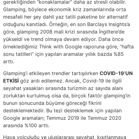
gerektiğinden “konaklamalar” daha az stresli olabilir.
Glamping, böylece ekonomik kriz zamanlarında orta
mesafeli her şey dahil yaz tatili paketine bir alternatif
olduğunu kanıtladı. Örneğin, en son Barclays Insights’a
göre, glamping 2008 mali krizi sırasında İngiltere’de
yükseldi ve trend olmaya devam ediyor. Daha önce
örneklediğimiz Think with Google raporuna göre, “hafta
sonu tatilleri” için yapılan aramalar yıllık bazda %85
arttı.
Glamping’i etkileyen trendler tartışılırken
COVID-19’UN
ETKİSİ
göz ardı edilemez. Ancak, Covid-19 ile ilgili
seyahat yasakları sırasında turizmin az sayıda alanı
zorluktan kurtulmuş olsa da, birçok faktör glamping’in
bunun sonucunda büyüme göreceği fikrini
desteklemektedir. Bu tezi desteklemek için yapılan
Google aramaları; Temmuz 2019 ile Temmuz 2020
arasında %100 arttı.
Hava yolculuğu ve uluslararası seyahat, kısıtlanmaya